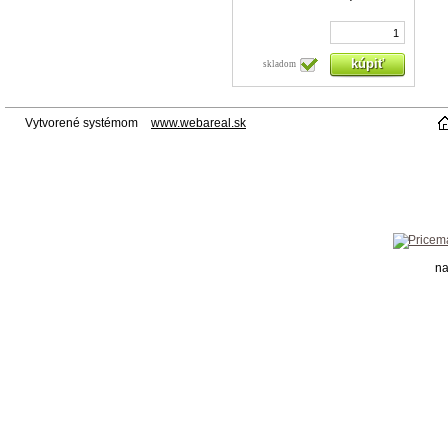
skladom
Vytvorené systémom
www.webareal.sk
na