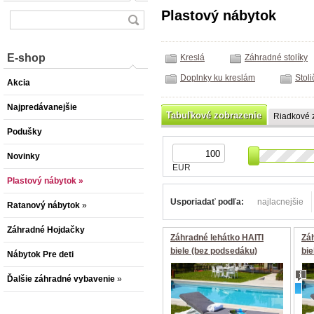
Plastový nábytok
E-shop
Kreslá
Záhradné stolíky
Doplnky ku kreslám
Stoli
Akcia
Najpredávanejšie
Tabuľkové zobrazenie
Riadkové 
Podušky
Novinky
EUR
Plastový nábytok
»
Usporiadať podľa:
najlacnejšie
Ratanový nábytok
»
Záhradné Hojdačky
Záhradné lehátko HAITI
Zá
biele (bez podsedáku)
bi
Nábytok Pre deti
Ďalšie záhradné vybavenie
»
nov