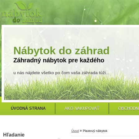
Nábytok do záhrad
Záhradný nábytok pre každého
u nás nájdete všetko po čom vaša záhrada túži...
ÚVODNÁ STRANA
AKO NAKUPOVAŤ
OBCHODN
»
Úvod
Plastový nábytok
Hľadanie